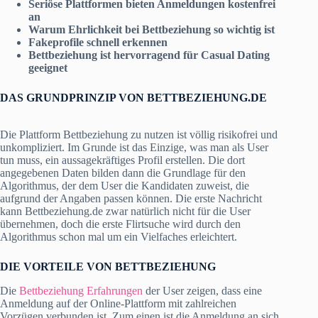
Seriöse Plattformen bieten Anmeldungen kostenfrei
an
Warum Ehrlichkeit bei Bettbeziehung so wichtig ist
Fakeprofile schnell erkennen
Bettbeziehung ist hervorragend für Casual Dating
geeignet
DAS GRUNDPRINZIP VON BETTBEZIEHUNG.DE
Die Plattform Bettbeziehung zu nutzen ist völlig risikofrei und
unkompliziert. Im Grunde ist das Einzige, was man als User
tun muss, ein aussagekräftiges Profil erstellen. Die dort
angegebenen Daten bilden dann die Grundlage für den
Algorithmus, der dem User die Kandidaten zuweist, die
aufgrund der Angaben passen können. Die erste Nachricht
kann Bettbeziehung.de zwar natürlich nicht für die User
übernehmen, doch die erste Flirtsuche wird durch den
Algorithmus schon mal um ein Vielfaches erleichtert.
DIE VORTEILE VON BETTBEZIEHUNG
Die
Bettbeziehung Erfahrungen
der User zeigen, dass eine
Anmeldung auf der Online-Plattform mit zahlreichen
Vorzügen verbunden ist. Zum einen ist die Anmeldung an sich