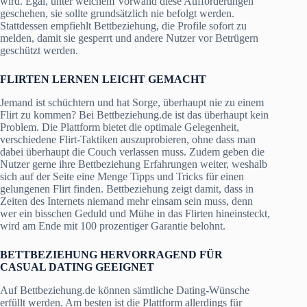
wird. Egal, unter welchem Vorwand diese Aufforderungen
geschehen, sie sollte grundsätzlich nie befolgt werden.
Stattdessen empfiehlt Bettbeziehung, die Profile sofort zu
melden, damit sie gesperrt und andere Nutzer vor Betrügern
geschützt werden.
FLIRTEN LERNEN LEICHT GEMACHT
Jemand ist schüchtern und hat Sorge, überhaupt nie zu einem
Flirt zu kommen? Bei Bettbeziehung.de ist das überhaupt kein
Problem. Die Plattform bietet die optimale Gelegenheit,
verschiedene Flirt-Taktiken auszuprobieren, ohne dass man
dabei überhaupt die Couch verlassen muss. Zudem geben die
Nutzer gerne ihre Bettbeziehung Erfahrungen weiter, weshalb
sich auf der Seite eine Menge Tipps und Tricks für einen
gelungenen Flirt finden. Bettbeziehung zeigt damit, dass in
Zeiten des Internets niemand mehr einsam sein muss, denn
wer ein bisschen Geduld und Mühe in das Flirten hineinsteckt,
wird am Ende mit 100 prozentiger Garantie belohnt.
BETTBEZIEHUNG HERVORRAGEND FÜR
CASUAL DATING GEEIGNET
Auf Bettbeziehung.de können sämtliche Dating-Wünsche
erfüllt werden. Am besten ist die Plattform allerdings für