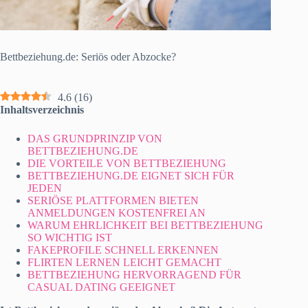
Bettbeziehung.de: Seriös oder Abzocke?
4.6
(
16
)
Inhaltsverzeichnis
DAS GRUNDPRINZIP VON
BETTBEZIEHUNG.DE
DIE VORTEILE VON BETTBEZIEHUNG
BETTBEZIEHUNG.DE EIGNET SICH FÜR
JEDEN
SERIÖSE PLATTFORMEN BIETEN
ANMELDUNGEN KOSTENFREI AN
WARUM EHRLICHKEIT BEI BETTBEZIEHUNG
SO WICHTIG IST
FAKEPROFILE SCHNELL ERKENNEN
FLIRTEN LERNEN LEICHT GEMACHT
BETTBEZIEHUNG HERVORRAGEND FÜR
CASUAL DATING GEEIGNET